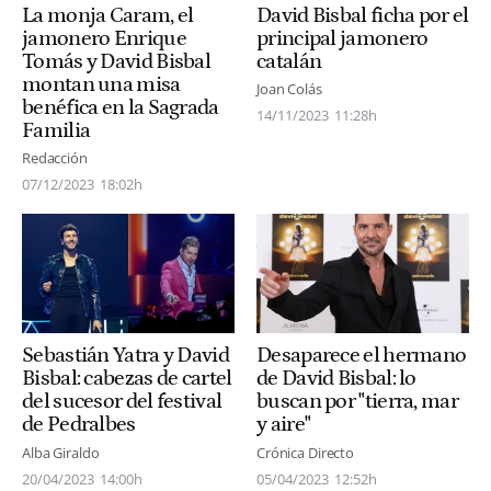
La monja Caram, el
David Bisbal ficha por el
jamonero Enrique
principal jamonero
Tomás y David Bisbal
catalán
montan una misa
Joan Colás
benéfica en la Sagrada
14/11/2023
11:28h
Familia
Redacción
07/12/2023
18:02h
Sebastián Yatra y David
Desaparece el hermano
Bisbal: cabezas de cartel
de David Bisbal: lo
del sucesor del festival
buscan por "tierra, mar
de Pedralbes
y aire"
Alba Giraldo
Crónica Directo
20/04/2023
14:00h
05/04/2023
12:52h