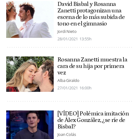
David Bisbal y Rosanna
Zanetti protagonizan una
escena de lo más subida de
tono en el gimnasio
Jordi Nieto
28/01/2021
13:55h
Rosanna Zanetti muestra la
cara de su hija por primera
vez
Alba Giraldo
27/01/2021
16:00h
[VÍDEO] Polémica imitación
de Álex González, ¿se ríe de
Bisbal?
Joan Colás