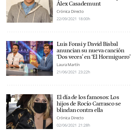
Álex Casademunt
Crónica Directo
22/09/2021
18:00h
Luis Fonsi y David Bisbal
anuncian su nueva canción
‘Dos veces’ en ‘El Hormiguero’
Laura Martín
21/06/2021
23:22h
El día de los famosos: Los
hijos de Rocío Carrasco se
blindan contra ella
Crónica Directo
02/06/2021
21:28h