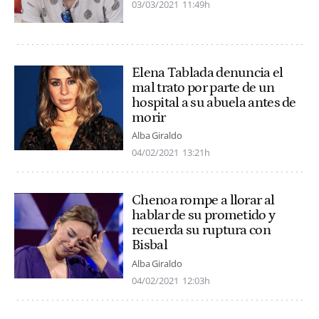
03/03/2021
11:49h
Elena Tablada denuncia el
mal trato por parte de un
hospital a su abuela antes de
morir
Alba Giraldo
04/02/2021
13:21h
Chenoa rompe a llorar al
hablar de su prometido y
recuerda su ruptura con
Bisbal
Alba Giraldo
04/02/2021
12:03h