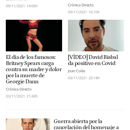
Crónica Directo
09/11/2021
14:06h
05/11/2021
16:10h
El día de los famosos:
[VÍDEO] David Bisbal
Britney Spears carga
da positivo en Covid
contra su madre y dolor
Joan Colás
por la muerte de
03/11/2021
20:14h
Georgie Dann
Crónica Directo
03/11/2021
21:43h
Guerra abierta por la
cancelación del homenaje a