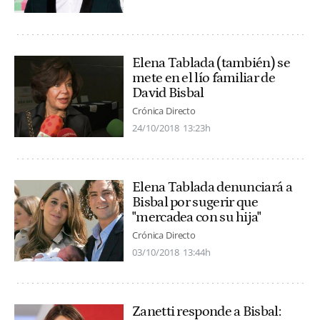
Elena Tablada (también) se
mete en el lío familiar de
David Bisbal
Crónica Directo
24/10/2018
13:23h
Elena Tablada denunciará a
Bisbal por sugerir que
"mercadea con su hija"
Crónica Directo
03/10/2018
13:44h
Zanetti responde a Bisbal: