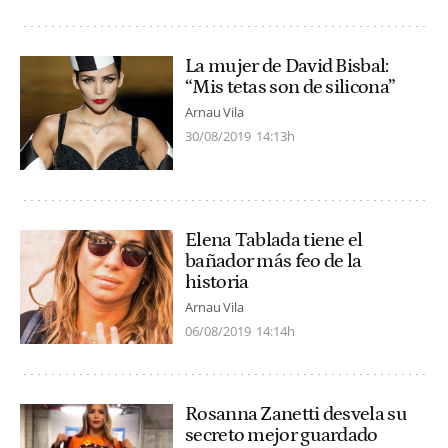
La mujer de David Bisbal:
“Mis tetas son de silicona”
Arnau Vila
30/08/2019
14:13h
Elena Tablada tiene el
bañador más feo de la
historia
Arnau Vila
06/08/2019
14:14h
Rosanna Zanetti desvela su
secreto mejor guardado