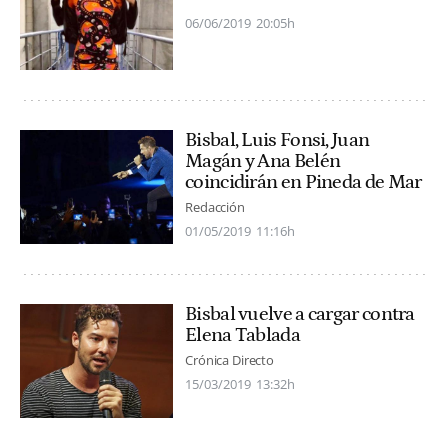
06/06/2019
20:05h
Bisbal, Luis Fonsi, Juan
Magán y Ana Belén
coincidirán en Pineda de Mar
Redacción
01/05/2019
11:16h
Bisbal vuelve a cargar contra
Elena Tablada
Crónica Directo
15/03/2019
13:32h