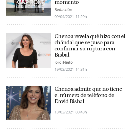
momento
Redacción
09/04/2021
11:29h
Chenoa revela qué hizo con el
chándal que se puso para
confirmar su ruptura con
Bisbal
Jordi Nieto
19/03/2021
14:31h
Chenoa admite que no tiene
el número de teléfono de
David Bisbal
13/03/2021
00:43h