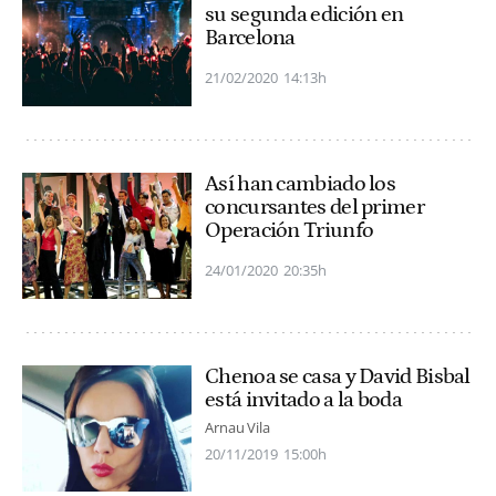
su segunda edición en
Barcelona
21/02/2020
14:13h
Así han cambiado los
concursantes del primer
Operación Triunfo
24/01/2020
20:35h
Chenoa se casa y David Bisbal
está invitado a la boda
Arnau Vila
20/11/2019
15:00h