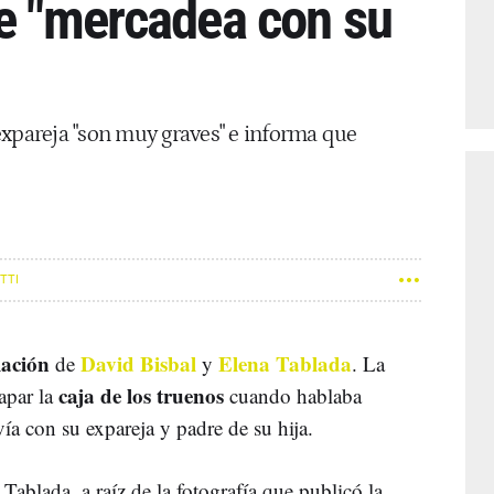
ue "mercadea con su
expareja "son muy graves" e informa que
TTI
lación
David Bisbal
Elena Tablada
de
y
. La
caja de los truenos
apar la
cuando hablaba
vía con su expareja y padre de su hija.
Tablada, a raíz de la fotografía que publicó la