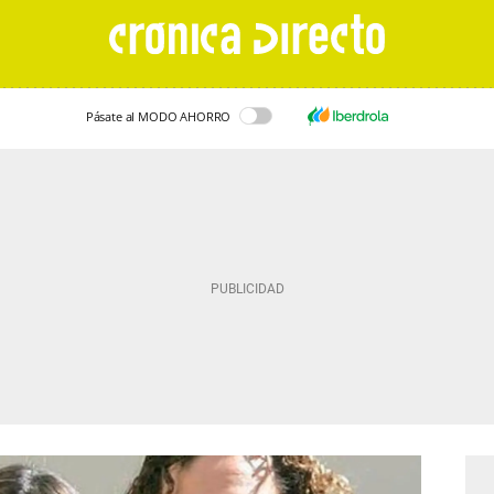
Pásate al MODO AHORRO