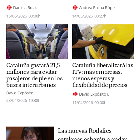
Daniela Rojas
Andrea Pacha Röper
15/06/2026
00:00h
14/05/2026
00:27h
Cataluña gastará 21,5
Cataluña liberalizará las
millones para evitar
ITV: más empresas,
pasajeros de pie en los
menos esperas y
buses interurbanos
flexibilidad de precios
David Expósito J.
David Expósito J.
28/04/2026
19:38h
11/04/2026
00:00h
Las nuevas Rodalies
catalanas echarán a andar