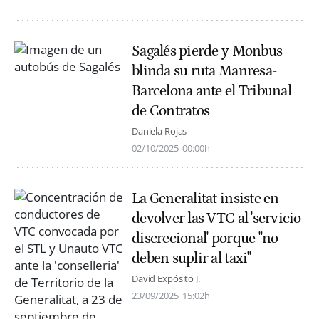
Sagalés pierde y Monbus
blinda su ruta Manresa-
Barcelona ante el Tribunal
de Contratos
Daniela Rojas
02/10/2025
00:00h
La Generalitat insiste en
devolver las VTC al 'servicio
discrecional' porque "no
deben suplir al taxi"
David Expósito J.
23/09/2025
15:02h