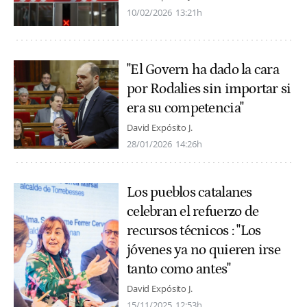
10/02/2026
13:21h
"El Govern ha dado la cara
por Rodalies sin importar si
era su competencia"
David Expósito J.
28/01/2026
14:26h
Los pueblos catalanes
celebran el refuerzo de
recursos técnicos : "Los
jóvenes ya no quieren irse
tanto como antes"
David Expósito J.
15/11/2025
12:53h