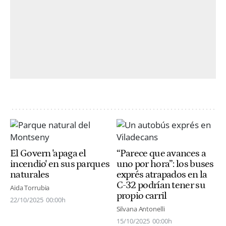
El Govern 'apaga el
“Parece que avances a
incendio' en sus parques
uno por hora”: los buses
naturales
exprés atrapados en la
C-32 podrían tener su
Aida Torrubia
propio carril
22/10/2025
00:00h
Silvana Antonelli
15/10/2025
00:00h