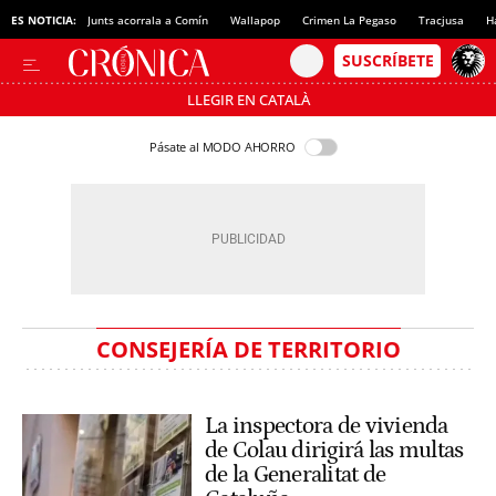
ES NOTICIA:
Junts acorrala a Comín
Wallapop
Crimen La Pegaso
Tracjusa
H
LLEGIR EN CATALÀ
Pásate al MODO AHORRO
CONSEJERÍA DE TERRITORIO
La inspectora de vivienda
de Colau dirigirá las multas
de la Generalitat de