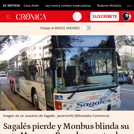
ES NOTICIA:
Caso Andic
Ley contra compra especulativa
Radares Altafulla
Junt
Pásate al MODO AHORRO
Imagen de un autobús de Sagalés
Javierito92 (Wikimedia Commons)
Sagalés pierde y Monbus blinda su