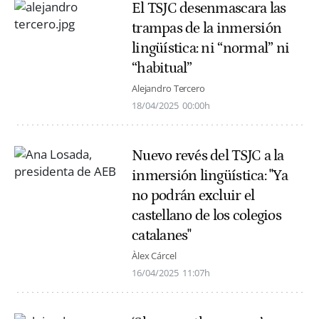
El TSJC desenmascara las
trampas de la inmersión
lingüística: ni “normal” ni
“habitual”
Alejandro Tercero
18/04/2025
00:00h
Nuevo revés del TSJC a la
inmersión lingüística: "Ya
no podrán excluir el
castellano de los colegios
catalanes"
Àlex Cárcel
16/04/2025
11:07h