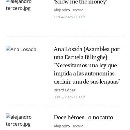
‘Show me the money’
Alejandro Tercero
11/04/2025
00:00h
Ana Losada (Asamblea por
una Escuela Bilingüe):
"Necesitamos una ley que
impida a las autonomías
excluir una de sus lenguas"
Ricard López
30/03/2025
00:00h
Doce héroes... o no tanto
Alejandro Tercero