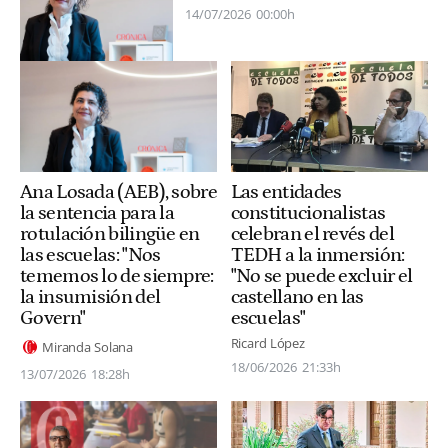
14/07/2026
00:00h
Ana Losada (AEB), sobre
Las entidades
la sentencia para la
constitucionalistas
rotulación bilingüe en
celebran el revés del
las escuelas: "Nos
TEDH a la inmersión:
tememos lo de siempre:
"No se puede excluir el
la insumisión del
castellano en las
Govern"
escuelas"
Ricard López
Miranda Solana
18/06/2026
21:33h
13/07/2026
18:28h