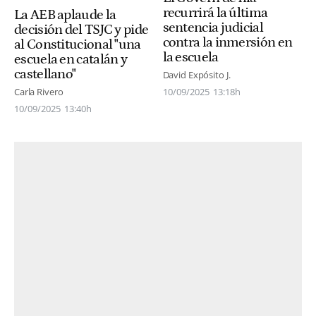
recurrirá la última
La AEB aplaude la
sentencia judicial
decisión del TSJC y pide
contra la inmersión en
al Constitucional "una
la escuela
escuela en catalán y
castellano"
David Expósito J.
Carla Rivero
10/09/2025
13:18h
10/09/2025
13:40h