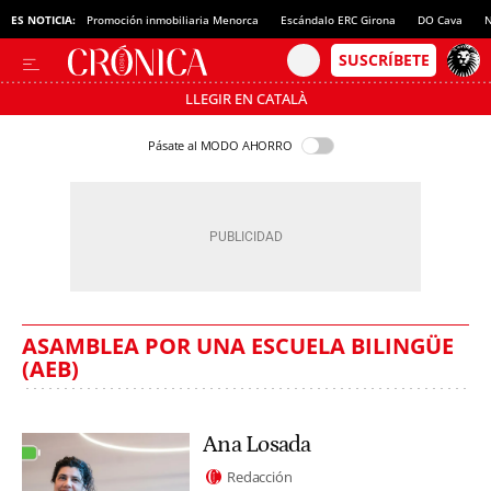
ES NOTICIA:
Promoción inmobiliaria Menorca
Escándalo ERC Girona
DO Cava
N
LLEGIR EN CATALÀ
Pásate al MODO AHORRO
ASAMBLEA POR UNA ESCUELA BILINGÜE
(AEB)
Ana Losada
Redacción