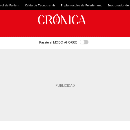
rol de Parlem
Caída de Tecnotramit
El plan oculto de Puigdemont
Succionador de c
Pásate al MODO AHORRO