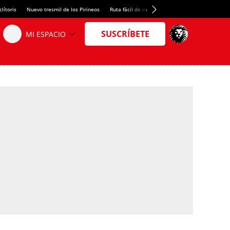
lítoris
Nuevo tresmil de los Pirineos
Ruta fácil de montaña
El arroz más meloso