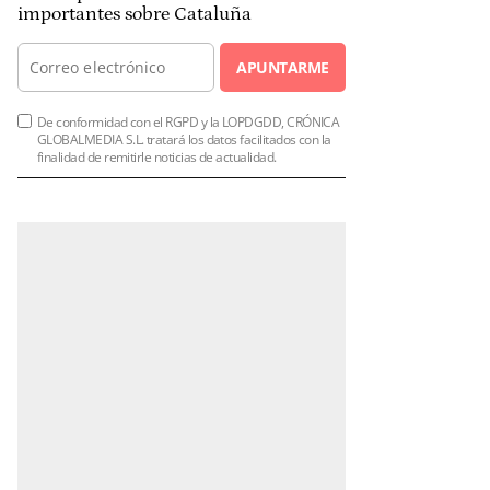
importantes sobre Cataluña
APUNTARME
De conformidad con el RGPD y la LOPDGDD, CRÓNICA
GLOBALMEDIA S.L. tratará los datos facilitados con la
finalidad de remitirle noticias de actualidad.