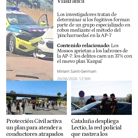
Vilafranca
Los investigadores tratan de
determinar si los fugitivos forman
parte de un grupo especializado en
robos mediante el método del
'pincharruedas' en la AP-7
Contenido relacionado:
Los
Mossos aprietan a los ladrones de
la AP-7: los delitos caen un 37% con
el nuevo plan 'Kanpai'
Miriam Saint-Germain
26/06/2026
12:56h
Cataluña despliega
Protección Civil activa
Lectio, la red policial
un plan para atender a
que rastrea los
conductores atrapados