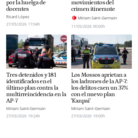
movimientos del
por la huelga de
crimen itinerante
docentes
Ricard López
Miriam Saint-Germain
27/05/2026
17:04h
11/05/2026
00:00h
Los Mossos aprietan a
Tres detenidos y 181
los ladrones de la AP-7:
identificados en el
los delitos caen un 37%
último plan contra la
con el nuevo plan
multirreincidencia en la
'Kanpai'
AP-7
Miriam Saint-Germain
Miriam Saint-Germain
27/03/2026
19:00h
27/03/2026
19:24h