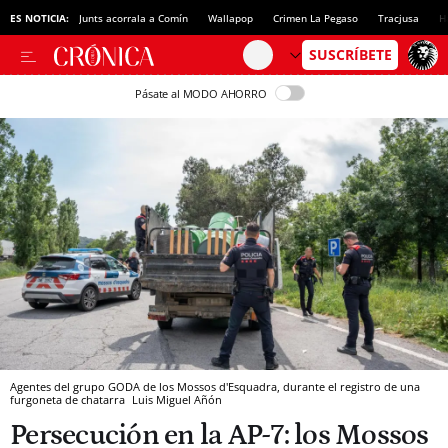
ES NOTICIA:
Junts acorrala a Comín
Wallapop
Crimen La Pegaso
Tracjusa
H
Pásate al MODO AHORRO
Agentes del grupo GODA de los Mossos d'Esquadra, durante el registro de una
furgoneta de chatarra
Luis Miguel Añón
Persecución en la AP-7: los Mossos