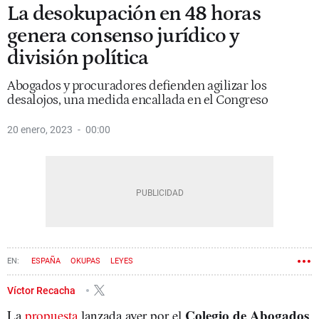
La desokupación en 48 horas
genera consenso jurídico y
división política
Abogados y procuradores defienden agilizar los
desalojos, una medida encallada en el Congreso
20 enero, 2023
00:00
ESPAÑA
OKUPAS
LEYES
ILUSTRE COLEGIO DE ABOGADOS DE BARCELONA (ICAB)
Víctor Recacha
Colegio de Abogados
La
propuesta
lanzada ayer por el