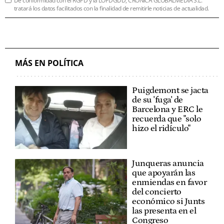
De conformidad con el RGPD y la LOPDGDD, CRÓNICA GLOBALMEDIA S.L.
tratará los datos facilitados con la finalidad de remitirle noticias de actualidad.
MÁS EN POLÍTICA
Puigdemont se jacta
de su 'fuga' de
Barcelona y ERC le
recuerda que "solo
hizo el ridículo"
Junqueras anuncia
que apoyarán las
enmiendas en favor
del concierto
económico si Junts
las presenta en el
Congreso