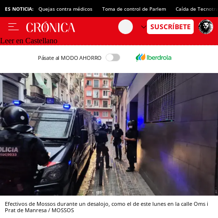
ES NOTICIA:
Quejas contra médicos
Toma de control de Parlem
Caída de Tecnotr
Leer en Castellano
Pásate al MODO AHORRO
Efectivos de Mossos durante un desalojo, como el de este lunes en la calle Oms i
Prat de Manresa / MOSSOS