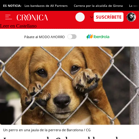
ES NOTICIA:
Los bandazos de AX Partners
Carrera por la alcaldía de Girona
La sec
Leer en Castellano
Pásate al MODO AHORRO
Un perro en una jaula de la perrera de Barcelona / CG