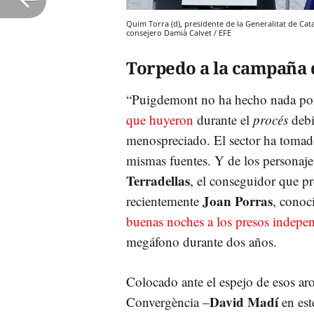
Quim Torra (d), presidente de la Generalitat de Cata
consejero Damià Calvet / EFE
Torpedo a la campaña 
“Puigdemont no ha hecho nada por 
que huyeron
durante el
procés
debi
menospreciado. El sector ha tomado
mismas fuentes. Y de los personaje
Terradellas
, el conseguidor que p
Joan Porras
recientemente
, cono
buenas noches a los presos indepen
megáfono durante dos años.
Colocado ante el espejo de esos a
David Madí
Convergència –
en es