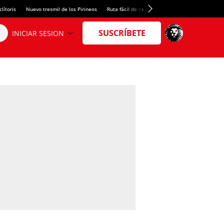
lítoris
Nuevo tresmil de los Pirineos
Ruta fácil de montaña
El arroz más meloso