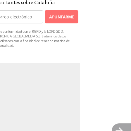
ortantes sobre Cataluña
APUNTARME
e conformidad con el RGPD y la LOPDGDD,
RÓNICA GLOBALMEDIA S.L. tratará los datos
acilitados con la finalidad de remitirle noticias de
ctualidad.