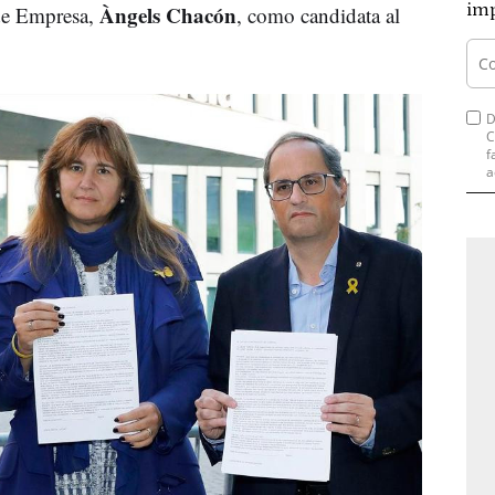
imp
Àngels Chacón
 de Empresa,
, como candidata al
D
C
f
a