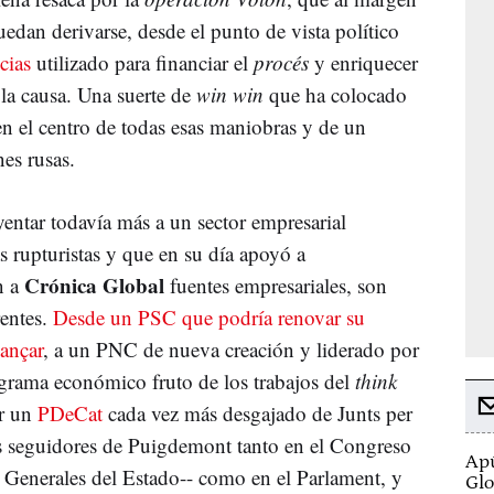
edan derivarse, desde el punto de vista político
cias
utilizado para financiar el
procés
y enriquecer
la causa. Una suerte de
win win
que ha colocado
en el centro de todas esas maniobras y de un
es rusas.
entar todavía más a un sector empresarial
s rupturistas y que en su día apoyó a
Crónica Global
n a
fuentes empresariales, son
rentes.
Desde un PSC que podría renovar su
vançar
, a un PNC de nueva creación y liderado por
grama económico fruto de los trabajos del
think
or un
PDeCat
cada vez más desgajado de Junts per
os seguidores de Puigdemont tanto en el Congreso
Apú
s Generales del Estado-- como en el Parlament, y
Glo