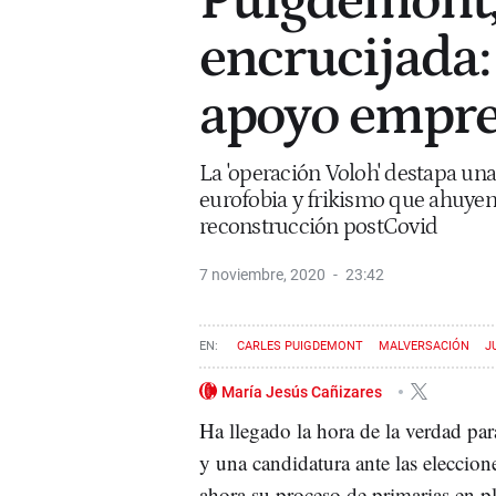
Puigdemont,
encrucijada:
apoyo empre
La 'operación Voloh' destapa una
eurofobia y frikismo que ahuyen
reconstrucción postCovid
7 noviembre, 2020
23:42
CARLES PUIGDEMONT
MALVERSACIÓN
J
María Jesús Cañizares
Ha llegado la hora de la verdad pa
y una candidatura ante las eleccion
ahora su proceso de primarias en p