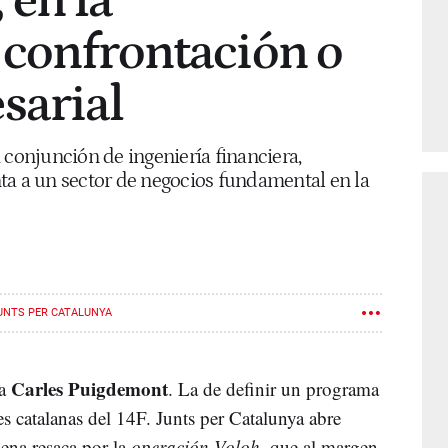
 en la
 confrontación o
sarial
 conjunción de ingeniería financiera,
ta a un sector de negocios fundamental en la
UNTS PER CATALUNYA
Carles Puigdemont
ra
. La de definir un programa
es catalanas del 14F. Junts per Catalunya abre
lena resaca por la
operación Voloh
, que al margen