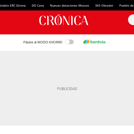
ándalo ERC Girona
DO Cava
Nuevas dotaciones Mossos
365 Obrador
Pueblo de
Pásate al MODO AHORRO