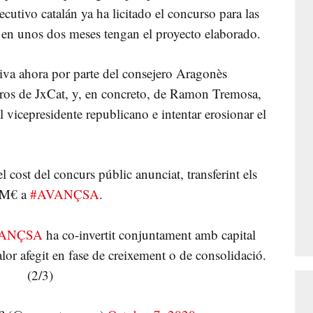
jecutivo catalán ya ha licitado el concurso para las
e en unos dos meses tengan el proyecto elaborado.
tiva ahora por parte del consejero Aragonès
jeros de JxCat, y, en concreto, de Ramon Tremosa,
l vicepresidente republicano e intentar erosionar el
l cost del concurs públic anunciat, transferint els
M€ a
#AVANÇSA
.
ANÇSA
ha co-invertit conjuntament amb capital
alor afegit en fase de creixement o de consolidació.
(2/3)