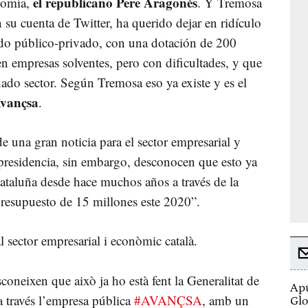
el republicano Pere Aragonès
nomía,
. Y Tremosa
 su cuenta de Twitter, ha querido dejar en ridículo
ndo público-privado, con una dotación de 200
en empresas solventes, pero con dificultades, y que
ado sector. Según Tremosa eso ya existe y es el
Avançsa
.
e una gran noticia para el sector empresarial y
presidencia, sin embargo, desconocen que esto ya
Cataluña desde hace muchos años a través de la
resupuesto de 15 millones este 2020”.
l sector empresarial i econòmic català.
coneixen que això ja ho està fent la Generalitat de
Apú
a través l’empresa pública
#AVANÇSA
, amb un
Glo