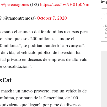
imp
.
@perearagones
(1/3)
https://t.co/5wNH01p0Nm
? (@ramontremosa)
October 7, 2020
D
C
esario el anuncio del fondo ni los recursos para
f
a
lo, sino que esos 200 millones, aunque el
Avançsa
 millones”, se podrían transferir “a
”.
de vida, el vehículo público de inversión ha
tal privado en decenas de empresas de alto valor
de consolidación”.
JxCat
 marcha un nuevo proyecto, con un vehículo de
mínima, por parte de la Generalitat, de 100
equivalente que llegaría por parte de diversos