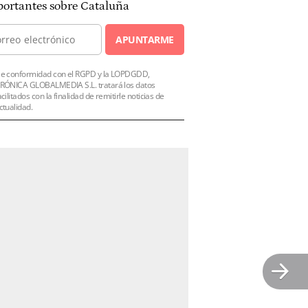
ortantes sobre Cataluña
APUNTARME
e conformidad con el RGPD y la LOPDGDD,
RÓNICA GLOBALMEDIA S.L. tratará los datos
acilitados con la finalidad de remitirle noticias de
ctualidad.