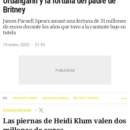
Urdangarín y la fortuna del padre de
Britney
James Parnell Spears amasó una fortuna de 31 millones
de euros durante los años que tuvo a la cantante bajo su
tutela
19 enero, 2022
21:53
PRÍNCIPE HARRY
MEGHAN MARKLE
BRITNEY SPEARS
IÑAKI URDANGARIN
KANYE WEST
Crónica Directo
Las piernas de Heidi Klum valen dos
millones de euros