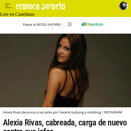
Leer en Castellano
Pásate al MODO AHORRO
Alexia Rivas denuncia a sus jefes por hacerle bullying y mobbing / INSTAGRAM
Alexia Rivas, cabreada, carga de nuevo