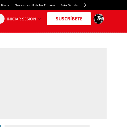
lítoris
Nuevo tresmil de los Pirineos
Ruta fácil de montaña
El arroz más meloso