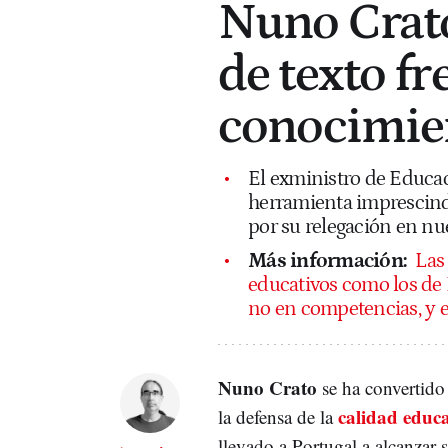
Nuno Crato
de texto fr
conocimie
El exministro de Educa
herramienta imprescindi
por su relegación en nu
Más información:
Las
educativos como los de
no en competencias, y e
Nuno Crato
se ha convertido 
calidad educ
la defensa de la
llevado a Portugal a alcanzar 