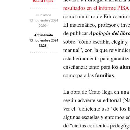
Ricard López
resultados en el informe PISA
como ministro de Educación 
Publicada
13 noviembre 2024
El matemático, profesor e inve
00:00h
Apología del libro
de publicar
Actualizada
sobre “cómo escribir, elegir y 
13 noviembre 2024
12:28h
manual”, con la que reivindic
esta herramienta para garantiz
alum
enseñanza: tanto para los
familias
como para las
.
La obra de Crato llega en una
según advierte su editorial (N
ver el “deficiente uso” de los 
algunas escuelas y entornos ed
de “ciertas corrientes pedagó