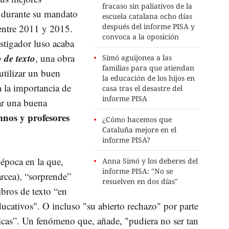
fracaso sin paliativos de la
durante su mandato
escuela catalana ocho días
después del informe PISA y
entre 2011 y 2015.
convoca a la oposición
stigador luso acaba
 de texto
, una obra
Simó aguijonea a las
familias para que atiendan
utilizar un buen
la educación de los hijos en
a la importancia de
casa tras el desastre del
informe PISA
ar una buena
nos y profesores
¿Cómo hacemos que
Cataluña mejore en el
informe PISA?
 época en la que,
Anna Simó y los deberes del
informe PISA: "No se
arcea), “sorprende”
resuelven en dos días"
libros de texto “en
ucativos". O incluso "su abierto rechazo" por parte
gicas”. Un fenómeno que, añade, "pudiera no ser tan