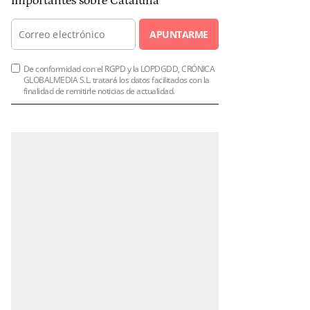
importantes sobre Cataluña
APUNTARME
De conformidad con el RGPD y la LOPDGDD, CRÓNICA
GLOBALMEDIA S.L. tratará los datos facilitados con la
finalidad de remitirle noticias de actualidad.