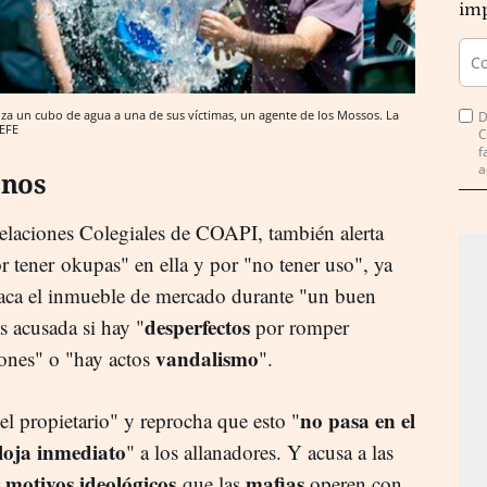
imp
za un cubo de agua a una de sus víctimas, un agente de los Mossos. La
D
 EFE
C
f
a
enos
Relaciones Colegiales de COAPI, también alerta
r tener okupas" en ella y por "no tener uso", ya
saca el inmueble de mercado durante "un buen
desperfectos
s acusada si hay "
por romper
vandalismo
iones" o "hay actos
".
no pasa en el
el propietario" y reprocha que esto "
loja inmediato
" a los allanadores. Y acusa a las
 motivos ideológicos
mafias
que las
operen con