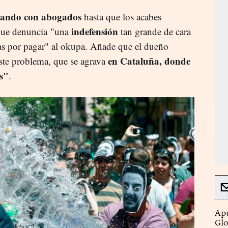
eando con abogados
hasta que los acabes
indefensión
 que denuncia "una
tan grande de cara
ptas por pagar" al okupa. Añade que el dueño
en Cataluña, donde
ste problema, que se agrava
s"
.
Apú
Glo