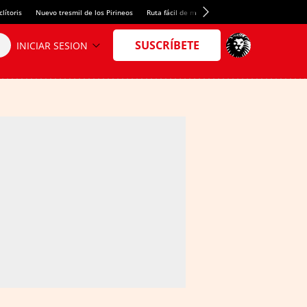
lítoris
Nuevo tresmil de los Pirineos
Ruta fácil de montaña
El arroz más meloso