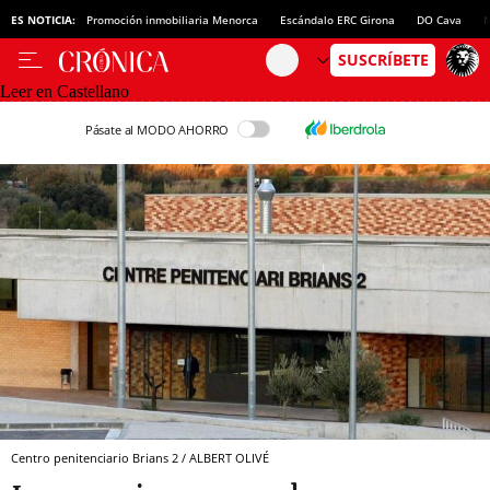
ES NOTICIA:
Promoción inmobiliaria Menorca
Escándalo ERC Girona
DO Cava
N
Leer en Castellano
Pásate al MODO AHORRO
Centro penitenciario Brians 2 / ALBERT OLIVÉ