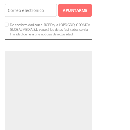
APUNTARME
De conformidad con el RGPD y la LOPDGDD, CRÓNICA
GLOBALMEDIA S.L. tratará los datos facilitados con la
finalidad de remitirle noticias de actualidad.