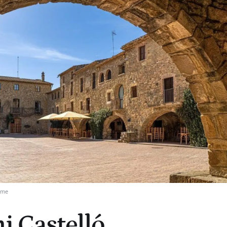
sme
i Castelló