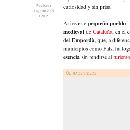
curiosidad y sin prisa.
Publicada
5 agosto 2025
15:00h
pequeño pueblo
Así es este
medieval
de
Cataluña
, en el 
Empordà
del
, que, a diferenc
municipios como Pals, ha lo
esencia
sin rendirse al
turism