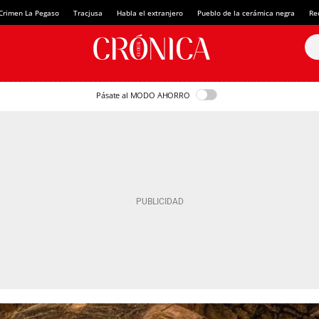
Crimen La Pegaso
Tracjusa
Habla el extranjero
Pueblo de la cerámica negra
Re
Pásate al MODO AHORRO