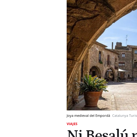
Joya medieval del Empordà
Catalunya Turi
VIAJES
Ni Besalú n