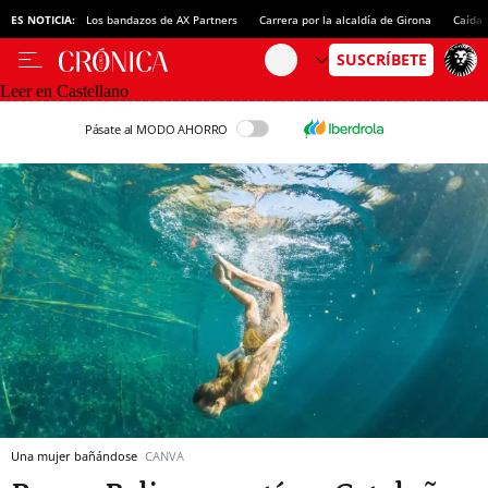
ES NOTICIA:
Los bandazos de AX Partners
Carrera por la alcaldía de Girona
Caída 
Leer en Castellano
Pásate al MODO AHORRO
Una mujer bañándose
CANVA