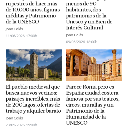
menos de 90
rupestres de hace más
habitantes, dos
de 10.000 años, figuras
patrimonios de la
inéditas y Patrimonio
Unesco y un Bien de
de la UNESCO
Interés Cultural
Joan Colás
Joan Colás
11/06/2026
17:00h
09/06/2026
18:00h
El pueblo medieval que
Parece Roma pero es
busca nuevos vecinos:
España: ciudad costera
paisajes increíbles, más
famosa por sus teatros,
de 200 lagos, ofertas de
circos, murallas y un
trabajo y alquiler barato
Patrimonio de la
Humanidad de la
Joan Colás
UNESCO
23/05/2026
15:00h