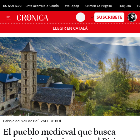
ES NOTICIA:
Junts acorrala a Comín
Wallapop
Crimen La Pegaso
Tracjusa
H
LLEGIR EN CATALÀ
Pásate al MODO AHORRO
Paisaje del Vall de Boí
VALL DE BOÍ
El pueblo medieval que busca