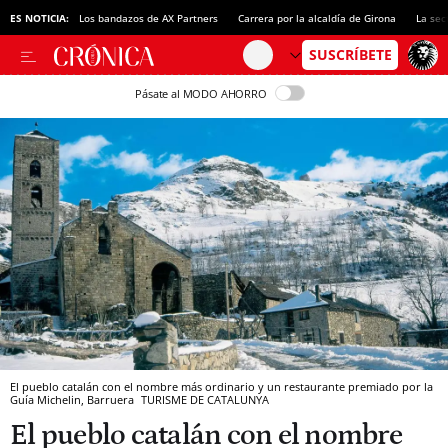
ES NOTICIA:
Los bandazos de AX Partners
Carrera por la alcaldía de Girona
La sec
Pásate al MODO AHORRO
El pueblo catalán con el nombre más ordinario y un restaurante premiado por la
Guía Michelin, Barruera
TURISME DE CATALUNYA
El pueblo catalán con el nombre