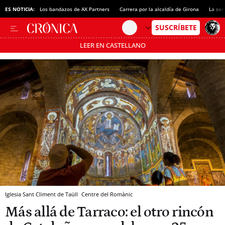
ES NOTICIA:
Los bandazos de AX Partners
Carrera por la alcaldía de Girona
La sec
LEER EN CASTELLANO
Pásate al MODO AHORRO
Iglesia Sant Climent de Taüll
Centre del Romànic
Más allá de Tarraco: el otro rincón