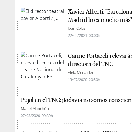
Xavier Albertí: "Barcelona
Madrid lo es mucho más"
Joan Colás
22/02/2021
00:00h
Carme Portaceli relevará
directora del TNC
Aleix Mercader
13/07/2020
20:50h
Pujol en el TNC: ¡todavía no somos conscien
Manel Manchón
07/03/2020
00:30h