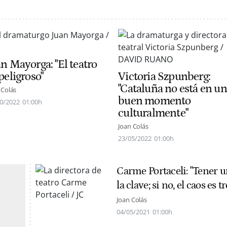
n Mayorga: "El teatro
peligroso"
Victoria Szpunberg:
"Cataluña no está en un
 Colás
buen momento
0/2022
01:00h
culturalmente"
Joan Colás
23/05/2022
01:00h
Carme Portaceli: "Tener un
la clave; si no, el caos es
Joan Colás
04/05/2021
01:00h