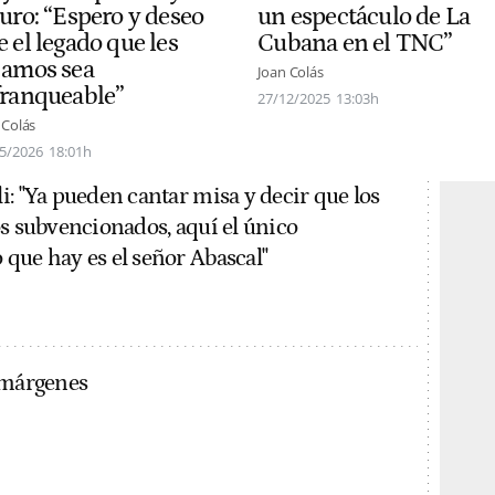
turo: “Espero y deseo
un espectáculo de La
 el legado que les
Cubana en el TNC”
jamos sea
Joan Colás
franqueable”
27/12/2025
13:03h
 Colás
5/2026
18:01h
i: "Ya pueden cantar misa y decir que los
os subvencionados, aquí el único
que hay es el señor Abascal"
 márgenes