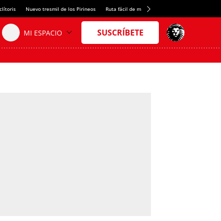
lítoris
Nuevo tresmil de los Pirineos
Ruta fácil de montaña
El arroz más meloso