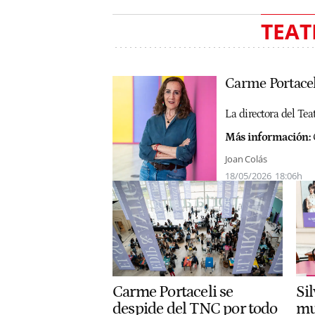
TEAT
Carme Portacel
La directora del Tea
Más información:
Joan Colás
18/05/2026
18:06h
Carme Portaceli se
Sil
despide del TNC por todo
mu