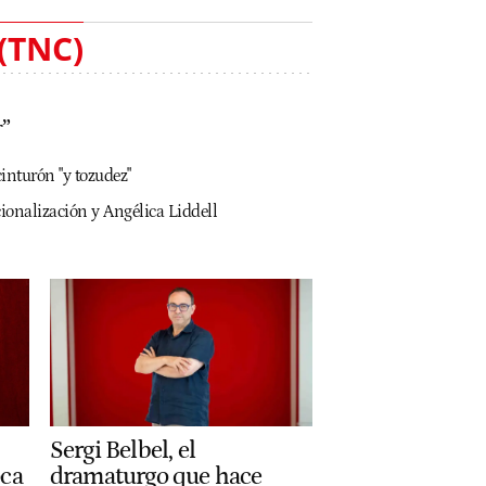
(TNC)
r”
cinturón "y tozudez"
cionalización y Angélica Liddell
Sergi Belbel, el
dramaturgo que hace
oca