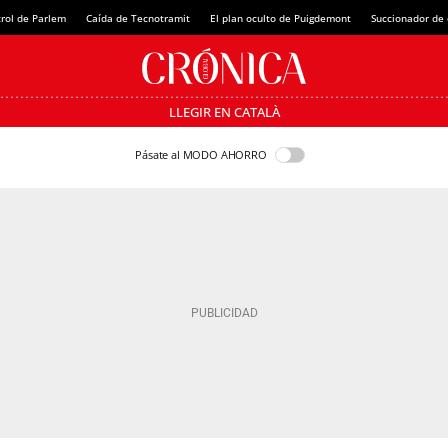
rol de Parlem
Caída de Tecnotramit
El plan oculto de Puigdemont
Succionador de c
LLEGIR EN CATALÀ
Pásate al MODO AHORRO