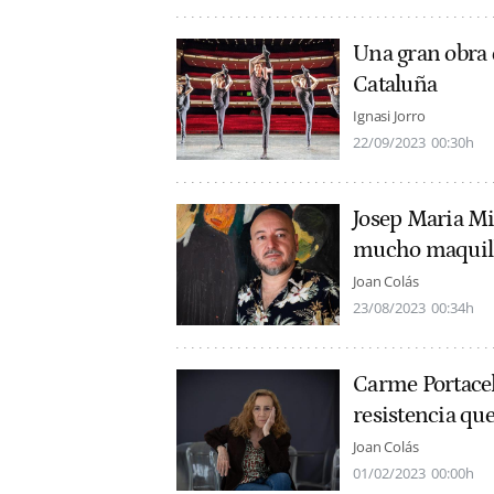
Una gran obra 
Cataluña
Ignasi Jorro
22/09/2023
00:30h
Josep Maria Mir
mucho maquill
Joan Colás
23/08/2023
00:34h
Carme Portaceli
resistencia que
Joan Colás
01/02/2023
00:00h