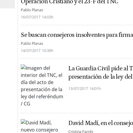
Operación Cristiano y el 23-F del TNC
Pablo Planas
16/07/2017
14:03h
Se buscan consejeros insolventes para firma
Pablo Planas
14/07/2017
10:39h
La Guardia Civil pide al
presentación de la ley d
13/07/2017
14:01h
David Madí, en el consejo
Cristina Farrés