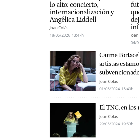
lo alto: concierto,
fu
internacionalización y
que
Angélica Liddell
de
in
Joan Colás
18/05/2026
13:47h
Joan
04/0
Carme Portacel
artistas estam
subvencionado 
Joan Colás
01/06/2024
15:40h
El TNC, en los
Joan Colás
29/05/2024
19:53h