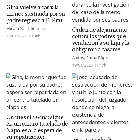
Gina vuelve a casa: la
menor sustraída por su
padre regresa a El Prat
Miriam Saint-Germain
Orden de alejamiento
contra los padres que
28/01/2026
10:38h
vendieron a su hija y la
obligaron a casarse
Andrea Pacha Röper
19/01/2026
11:17h
Un mes sin Gina: sigue
en un centro tutelado de
Nápoles a la espera de
su repatriación
Jose, acusado de