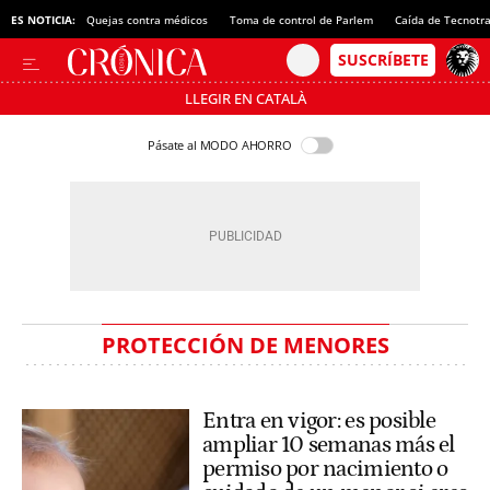
ES NOTICIA:
Quejas contra médicos
Toma de control de Parlem
Caída de Tecnotr
LLEGIR EN CATALÀ
Pásate al MODO AHORRO
PROTECCIÓN DE MENORES
Entra en vigor: es posible
ampliar 10 semanas más el
permiso por nacimiento o