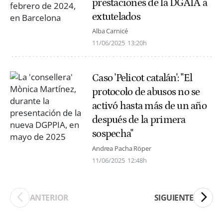
prestaciones de la DGAIA a
extutelados
Alba Carnicé
11/06/2025
13:20h
Caso 'Pelicot catalán': "El
protocolo de abusos no se
activó hasta más de un año
después de la primera
sospecha"
Andrea Pacha Röper
11/06/2025
12:48h
ANTERIOR
SIGUIENTE