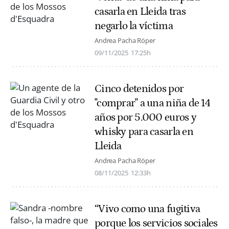
casarla en Lleida tras
negarlo la víctima
Andrea Pacha Röper
09/11/2025
17:25h
Cinco detenidos por
"comprar" a una niña de 14
años por 5.000 euros y
whisky para casarla en
Lleida
Andrea Pacha Röper
08/11/2025
12:33h
“Vivo como una fugitiva
porque los servicios sociales