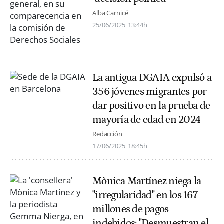
Alba Carnicé
25/06/2025
13:44h
La antigua DGAIA expulsó a
356 jóvenes migrantes por
dar positivo en la prueba de
mayoría de edad en 2024
Redacción
17/06/2025
18:45h
Mònica Martínez niega la
"irregularidad" en los 167
millones de pagos
indebidos: "Desmuestran el