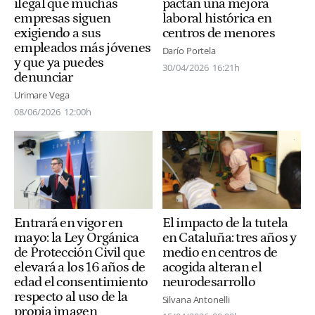
ilegal que muchas
pactan una mejora
empresas siguen
laboral histórica en
exigiendo a sus
centros de menores
empleados más jóvenes
Darío Portela
y que ya puedes
30/04/2026
16:21h
denunciar
Urimare Vega
08/06/2026
12:00h
Entrará en vigor en
El impacto de la tutela
mayo: la Ley Orgánica
en Cataluña: tres años y
de Protección Civil que
medio en centros de
elevará a los 16 años de
acogida alteran el
edad el consentimiento
neurodesarrollo
respecto al uso de la
Silvana Antonelli
propia imagen