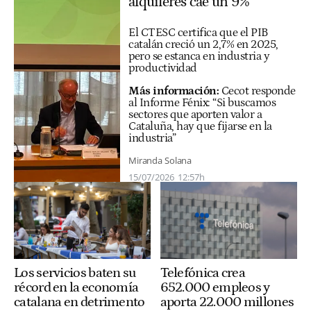
alquileres cae un 9%
El CTESC certifica que el PIB
catalán creció un 2,7% en 2025,
pero se estanca en industria y
productividad
Más información:
Cecot responde
al Informe Fénix: “Si buscamos
sectores que aporten valor a
Cataluña, hay que fijarse en la
industria”
Miranda Solana
15/07/2026
12:57h
Los servicios baten su
Telefónica crea
récord en la economía
652.000 empleos y
catalana en detrimento
aporta 22.000 millones