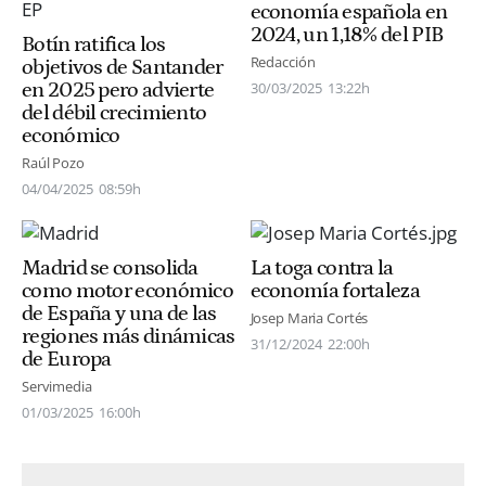
economía española en
2024, un 1,18% del PIB
Botín ratifica los
Redacción
objetivos de Santander
en 2025 pero advierte
30/03/2025
13:22h
del débil crecimiento
económico
Raúl Pozo
04/04/2025
08:59h
Madrid se consolida
La toga contra la
como motor económico
economía fortaleza
de España y una de las
Josep Maria Cortés
regiones más dinámicas
31/12/2024
22:00h
de Europa
Servimedia
01/03/2025
16:00h