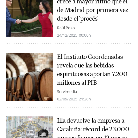
crece a mayor ritmo que el
de Madrid por primera vez
desde el 'procés'
Raúl Pozo
24/12/2025
00:00h
El Instituto Coordenadas
revela que las bebidas
espirituosas aportan 7.200
millones al PIB
Servimedia
02/09/2025
21:28h
Illa devuelve la empresa a
Cataluña: récord de 23.000
nuevas firmas en 12 meses