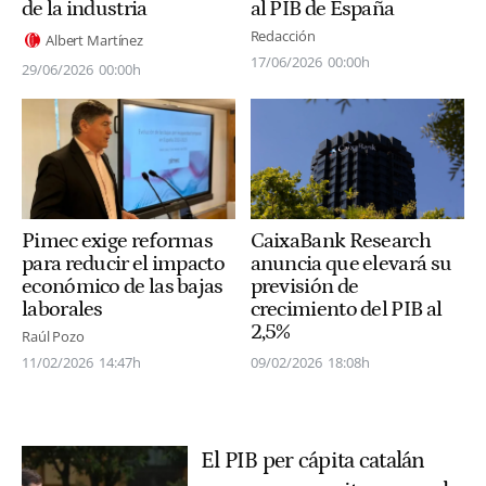
de la industria
al PIB de España
Redacción
Albert Martínez
17/06/2026
00:00h
29/06/2026
00:00h
CaixaBank Research
Pimec exige reformas
anuncia que elevará su
para reducir el impacto
previsión de
económico de las bajas
crecimiento del PIB al
laborales
2,5%
Raúl Pozo
09/02/2026
18:08h
11/02/2026
14:47h
El PIB per cápita catalán