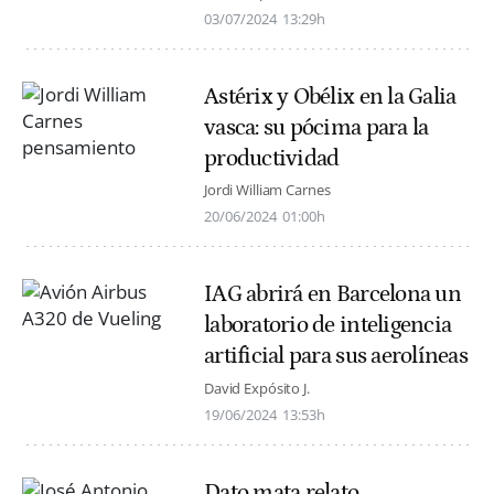
03/07/2024
13:29h
Astérix y Obélix en la Galia
vasca: su pócima para la
productividad
Jordi William Carnes
20/06/2024
01:00h
IAG abrirá en Barcelona un
laboratorio de inteligencia
artificial para sus aerolíneas
David Expósito J.
19/06/2024
13:53h
Dato mata relato