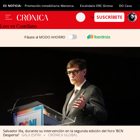
ES NOTICIA:
Promoción inmobiliaria Menorca
Escándalo ERC Girona
DO Cava
N
Leer en Castellano
Pásate al MODO AHORRO
Salvador Illa, durante su intervención en la segunda edición del foro 'BCN
Desperta!'
GALA ESPÍN
CRÓNICA GLOBAL