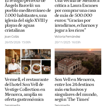
El refugio perfecto de
Una vecina de Menorca
Àngels Barceló: un
critica a Laura Escanes
pueblo mediterráneo de
por comprar una casa
7.000 habitantes, una
de más de 500.000
iglesia del siglo XVIII y
euros: “Gracias por
playas de aguas
invadirnos, echarnos y
cristalinas
jugar a los ricos”
Joan Colás
Victoria Fernández
26/05/2026
15:00h
20/11/2025
16:03h
Vermell, el restaurante
Son Vell en Menorca,
del hotel Son Vell de
entre los 24 destinos
Vestige Collection en
más exclusivos y
Menorca, amplía su
singulares del mundo,
oferta gastronómica
según 'The Times'
Servimedia
Servimedia