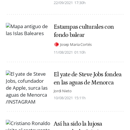
22/09/2021
17:30h
Estampas culturales con
fondo balear
Josep Maria Cortés
11/08/2021
01:10h
El yate de Steve Jobs fondea
en las aguas de Menorca
Jordi Nieto
10/08/2021
15:11h
Así ha sido la lujosa