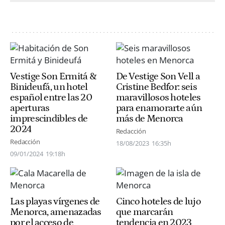
Vestige Son Ermitá &
De Vestige Son Vell a
Binideufá, un hotel
Cristine Bedfor: seis
español entre las 20
maravillosos hoteles
aperturas
para enamorarte aún
imprescindibles de
más de Menorca
2024
Redacción
Redacción
18/08/2023
16:35h
09/01/2024
19:18h
Las playas vírgenes de
Cinco hoteles de lujo
Menorca, amenazadas
que marcarán
por el acceso de
tendencia en 2023