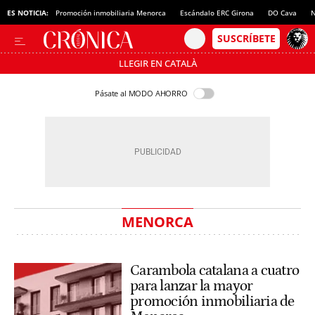
ES NOTICIA:
Promoción inmobiliaria Menorca
Escándalo ERC Girona
DO Cava
N
LLEGIR EN CATALÀ
Pásate al MODO AHORRO
MENORCA
Carambola catalana a cuatro
para lanzar la mayor
promoción inmobiliaria de