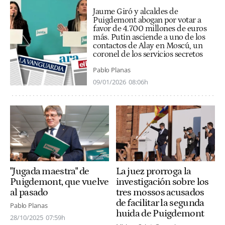
Jaume Giró y alcaldes de
Puigdemont abogan por votar a
favor de 4.700 millones de euros
más. Putin asciende a uno de los
contactos de Alay en Moscú, un
coronel de los servicios secretos
Pablo Planas
09/01/2026
08:06h
La juez prorroga la
"Jugada maestra" de
investigación sobre los
Puigdemont, que vuelve
tres mossos acusados
al pasado
de facilitar la segunda
Pablo Planas
huida de Puigdemont
28/10/2025
07:59h