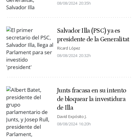
08/08/2024
20:35h
Salvador Illa (PSC) ya es
presidente de la Generalitat
Ricard López
08/08/2024
20:32h
Junts fracasa en su intento
de bloquear la investidura
de Illa
David Expósito J.
08/08/2024
16:20h