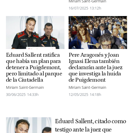
Miriam Saint-Germain
16/07/2025
13:12h
Eduard Sallent ratifica
Pere Aragonés y Joan
que había un plan para
Ignasi Elena también
detener a Puigdemont,
declararán ante la juez
pero limitado al parque
que investiga la huida
de la Ciutadella
de Puigdemont
Miriam Saint-Germain
Miriam Saint-Germain
30/06/2025
14:33h
12/05/2025
14:18h
Eduard Sallent, citado como
testigo ante la juez que