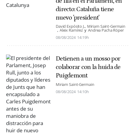
de Illa en el Parlament, en
directo: Cataluña tiene
nuevo 'president'
David Expósito J.
Miriam Saint-Germain
Aleix Ramírez
Andrea Pacha Röper
08/08/2024
14:19h
Detienen a un mosso por
colaborar con la huida de
Puigdemont
Miriam Saint-Germain
08/08/2024
14:10h