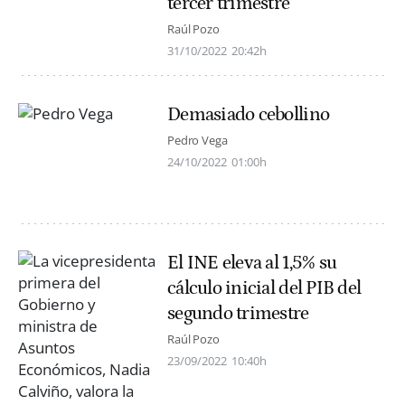
tercer trimestre
Raúl Pozo
31/10/2022
20:42h
Demasiado cebollino
Pedro Vega
24/10/2022
01:00h
El INE eleva al 1,5% su
cálculo inicial del PIB del
segundo trimestre
Raúl Pozo
23/09/2022
10:40h