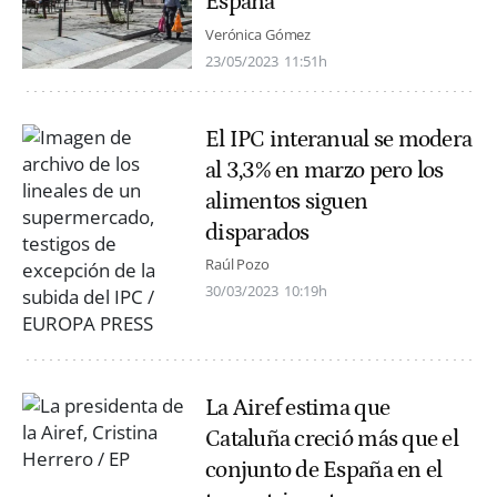
España
Verónica Gómez
23/05/2023
11:51h
El IPC interanual se modera
al 3,3% en marzo pero los
alimentos siguen
disparados
Raúl Pozo
30/03/2023
10:19h
La Airef estima que
Cataluña creció más que el
conjunto de España en el