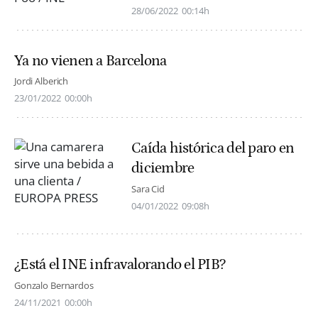
28/06/2022
00:14h
Ya no vienen a Barcelona
Jordi Alberich
23/01/2022
00:00h
Caída histórica del paro en
diciembre
Sara Cid
04/01/2022
09:08h
¿Está el INE infravalorando el PIB?
Gonzalo Bernardos
24/11/2021
00:00h