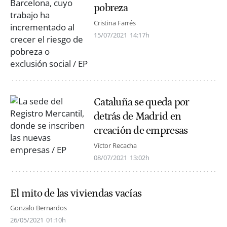
pobreza
Cristina Farrés
15/07/2021
14:17h
Cataluña se queda por
detrás de Madrid en
creación de empresas
Víctor Recacha
08/07/2021
13:02h
El mito de las viviendas vacías
Gonzalo Bernardos
26/05/2021
01:10h