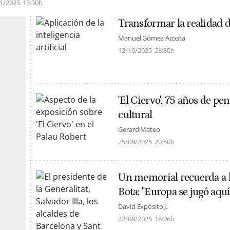
1/2025
13:30h
Transformar la realidad d
Manuel Gómez Acosta
12/10/2025
23:30h
'El Ciervo', 75 años de pe
cultural
Gerard Mateo
25/09/2025
20:50h
Un memorial recuerda a l
Bota: "Europa se jugó aqu
David Expósito J.
22/09/2025
16:06h