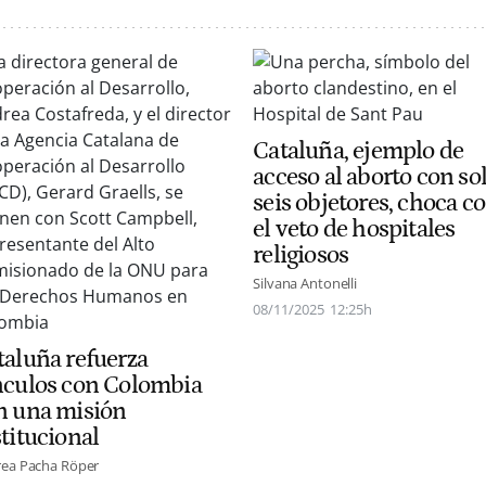
Cataluña, ejemplo de
acceso al aborto con so
seis objetores, choca c
el veto de hospitales
religiosos
Silvana Antonelli
08/11/2025
12:25h
taluña refuerza
nculos con Colombia
n una misión
titucional
ea Pacha Röper