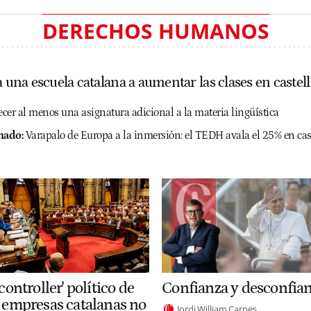
DERECHOS HUMANOS
a una escuela catalana a aumentar las clases en castel
ecer al menos una asignatura adicional a la materia lingüística
nado:
Varapalo de Europa a la inmersión: el TEDH avala el 25% en cas
'controller' político de
Confianza y desconfia
s empresas catalanas no
Jordi William Carnes