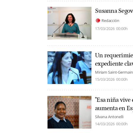
Susanna Segov
Redacción
17/03/2026
00:00h
Un requerimient
expediente cla
Miriam Saint-Germain
15/03/2026
00:00h
"Esa niña vive 
aumenta en E
Silvana Antonelli
14/03/2026
00:00h