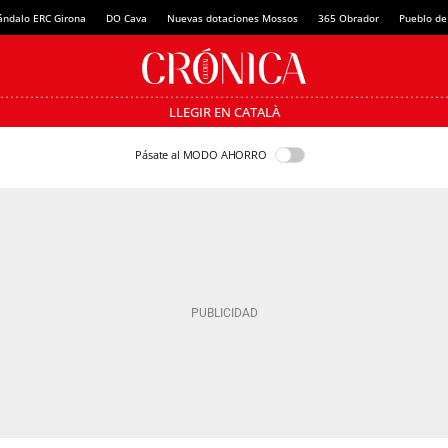
ándalo ERC Girona
DO Cava
Nuevas dotaciones Mossos
365 Obrador
Pueblo de
LLEGIR EN CATALÀ
Pásate al MODO AHORRO