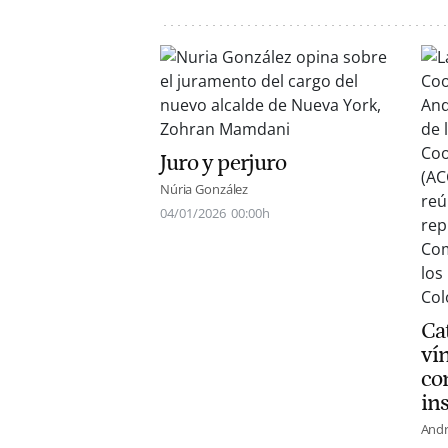
Juro y perjuro
Núria González
04/01/2026
00:00h
Ca
ví
co
ins
Andr