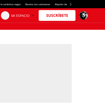
 la cerámica negra
Receta con calamares
Alquiler de habitaciones en España
Créd