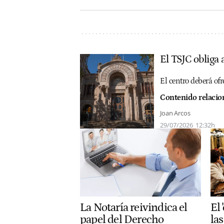
El TSJC obliga 
El centro deberá ofr
Contenido relacio
Joan Arcos
29/07/2026
12:32h
El 
La Notaría reivindica el
la
papel del Derecho