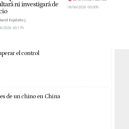
ltará ni investigará de
18/06/2026
00:00h
cio
David Expósito J.
6/2026
00:17h
perar el control
nes de un chino en China