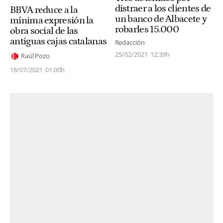
distraer a los clientes de
BBVA reduce a la
un banco de Albacete y
mínima expresión la
robarles 15.000
obra social de las
antiguas cajas catalanas
Redacción
25/02/2021
12:39h
Raúl Pozo
18/07/2021
01:00h