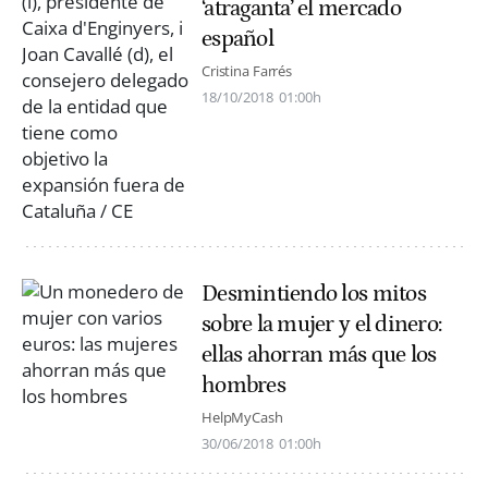
‘atraganta’ el mercado
español
Cristina Farrés
18/10/2018
01:00h
Desmintiendo los mitos
sobre la mujer y el dinero:
ellas ahorran más que los
hombres
HelpMyCash
30/06/2018
01:00h