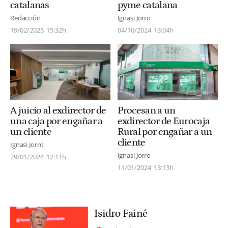
catalanas
pyme catalana
Redacción
Ignasi Jorro
19/02/2025
15:32h
04/10/2024
13:04h
A juicio al exdirector de
Procesan a un
una caja por engañar a
exdirector de Eurocaja
un cliente
Rural por engañar a un
cliente
Ignasi Jorro
Ignasi Jorro
29/01/2024
12:11h
11/01/2024
13:13h
Isidro Fainé