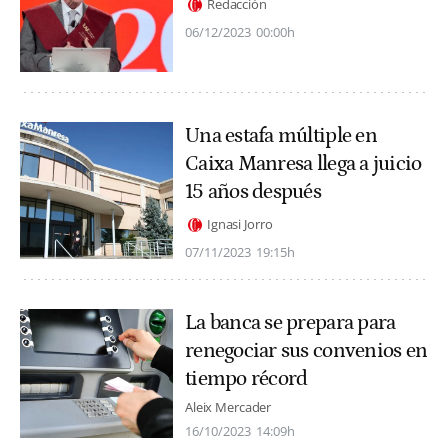
Redacción
06/12/2023
00:00h
Una estafa múltiple en
Caixa Manresa llega a juicio
15 años después
Ignasi Jorro
07/11/2023
19:15h
La banca se prepara para
renegociar sus convenios en
tiempo récord
Aleix Mercader
16/10/2023
14:09h