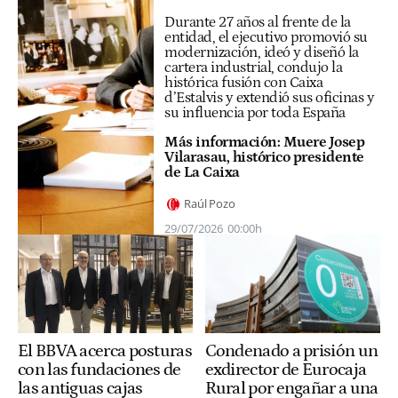
Durante 27 años al frente de la
entidad, el ejecutivo promovió su
modernización, ideó y diseñó la
cartera industrial, condujo la
histórica fusión con Caixa
d’Estalvis y extendió sus oficinas y
su influencia por toda España
Más información:
Muere Josep
Vilarasau, histórico presidente
de La Caixa
Raúl Pozo
29/07/2026
00:00h
El BBVA acerca posturas
Condenado a prisión un
con las fundaciones de
exdirector de Eurocaja
las antiguas cajas
Rural por engañar a una