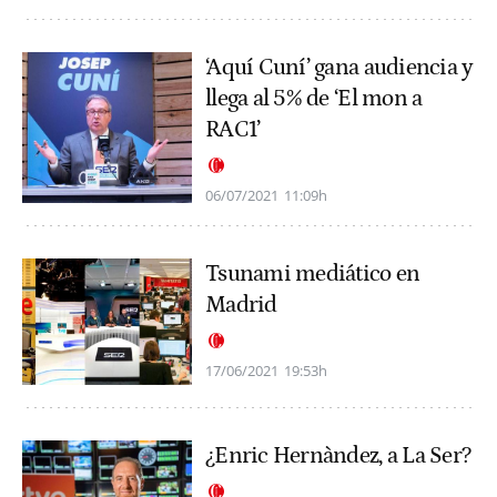
‘Aquí Cuní’ gana audiencia y
llega al 5% de ‘El mon a
RAC1’
06/07/2021
11:09h
Tsunami mediático en
Madrid
17/06/2021
19:53h
¿Enric Hernàndez, a La Ser?