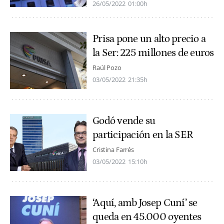
26/05/2022
01:00h
Prisa pone un alto precio a
la Ser: 225 millones de euros
Raúl Pozo
03/05/2022
21:35h
Godó vende su
participación en la SER
Cristina Farrés
03/05/2022
15:10h
‘Aquí, amb Josep Cuní’ se
queda en 45.000 oyentes