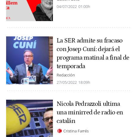
04/07/2022
01:00h
La SER admite su fracaso
con Josep Cuní: dejará el
programa matinal a final de
temporada
Redacción
27/05/2022
18:09h
Nicola Pedrazzoli ultima
una minirred de radio en
catalán
Cristina Farrés