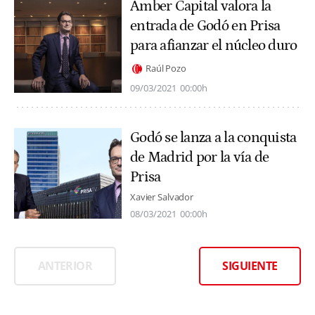
Amber Capital valora la
entrada de Godó en Prisa
para afianzar el núcleo duro
Raúl Pozo
09/03/2021
00:00h
Godó se lanza a la conquista
de Madrid por la vía de
Prisa
Xavier Salvador
08/03/2021
00:00h
ANTERIOR
SIGUIENTE