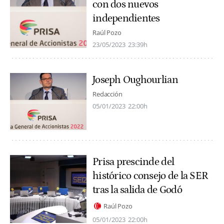
con dos nuevos
independientes
Raúl Pozo
23/05/2023
23:39h
Joseph Oughourlian
Redacción
05/01/2023
22:00h
Prisa prescinde del
histórico consejo de la SER
tras la salida de Godó
Raúl Pozo
05/01/2023
22:00h