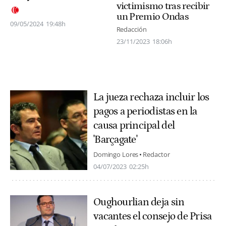
victimismo tras recibir
un Premio Ondas
09/05/2024
19:48h
Redacción
23/11/2023
18:06h
La jueza rechaza incluir los
pagos a periodistas en la
causa principal del
'Barçagate'
Domingo Lores
Redactor
04/07/2023
02:25h
Oughourlian deja sin
vacantes el consejo de Prisa