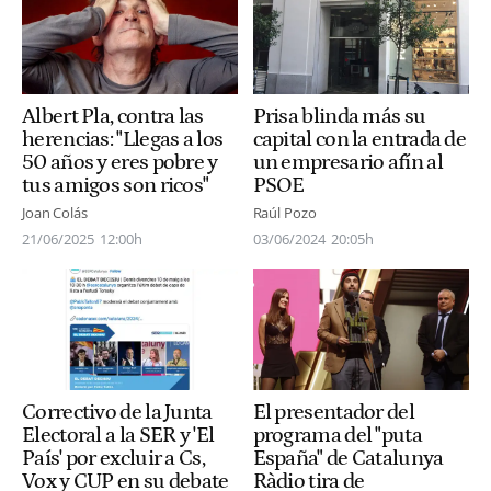
Albert Pla, contra las
Prisa blinda más su
herencias: "Llegas a los
capital con la entrada de
50 años y eres pobre y
un empresario afín al
tus amigos son ricos"
PSOE
Joan Colás
Raúl Pozo
21/06/2025
12:00h
03/06/2024
20:05h
Correctivo de la Junta
El presentador del
Electoral a la SER y 'El
programa del "puta
País' por excluir a Cs,
España" de Catalunya
Vox y CUP en su debate
Ràdio tira de