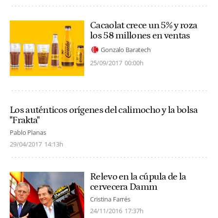
Cacaolat crece un 5% y roza
los 58 millones en ventas
Gonzalo Baratech
25/09/2017
00:00h
Los auténticos orígenes del calimocho y la bolsa
"Frakta"
Pablo Planas
29/04/2017
14:13h
Relevo en la cúpula de la
cervecera Damm
Cristina Farrés
24/11/2016
17:37h