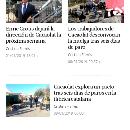
Enric Crous dejará la
Los trabajadores de
dirección de Cacaolat la
Cacaolat desconvocan
próxima semana
la huelga tras seis días
de paro
Cristina Farrés
Cristina Farrés
21/01/2019
18:01h
08/01/2019
20:37h
Cacaolat explora un pacto
tras seis días de paros en la
fábrica catalana
Cristina Farrés
08/01/2019
00:00h