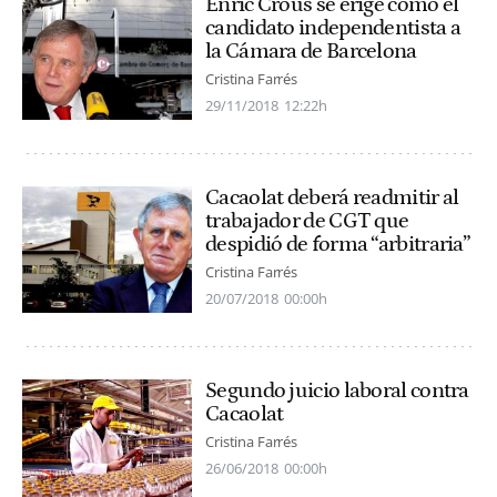
Enric Crous se erige como el
candidato independentista a
la Cámara de Barcelona
Cristina Farrés
29/11/2018
12:22h
Cacaolat deberá readmitir al
trabajador de CGT que
despidió de forma “arbitraria”
Cristina Farrés
20/07/2018
00:00h
Segundo juicio laboral contra
Cacaolat
Cristina Farrés
26/06/2018
00:00h