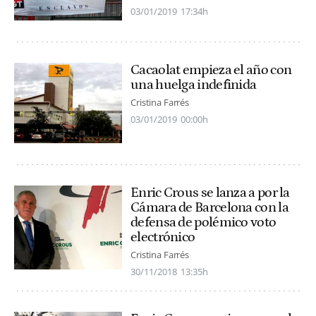
03/01/2019
17:34h
Cacaolat empieza el año con
una huelga indefinida
Cristina Farrés
03/01/2019
00:00h
Enric Crous se lanza a por la
Cámara de Barcelona con la
defensa de polémico voto
electrónico
Cristina Farrés
30/11/2018
13:35h