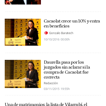
Cacaolat crece un 10% y entra
en beneficios
Gonzalo Baratech
10/10/2016
00:00h
Daurella pasa por los
juzgados sin aclarar si la
compra de Cacaolat fue
correcta
Redacción
03/11/2015
19:55h
Una de matrimonios: la lista de Vilarrubí, el