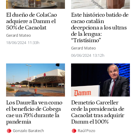
El dueño de ColaCao
Este histórico batido de
adquiere a Damm el
cacao catalán
50% de Cacaolat
decepciona a los ultras
de la lengua:
Gerard Mateo
“Tristísimo”
18/06/2024
11:33h
Gerard Mateo
06/06/2024
13:12h
Los Daurella ven como
Demetrio Carceller
el beneficio de Cobega
cede la presidencia de
cae un 79% durante la
Cacaolat tras adquirir
pandemia
Damm el 100%
Gonzalo Baratech
Raúl Pozo