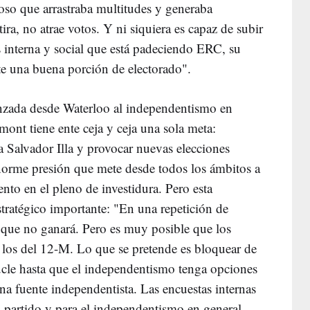
roso que arrastraba multitudes y generaba
ira, no atrae votos. Y ni siquiera es capaz de subir
is interna y social que está padeciendo ERC, su
te una buena porción de electorado".
anzada desde Waterloo al independentismo en
emont tiene ente ceja y ceja una sola meta:
ta Salvador Illa y provocar nuevas elecciones
norme presión que mete desde todos los ámbitos a
to en el pleno de investidura. Pero esta
ratégico importante: "En una repetición de
 que no ganará. Pero es muy posible que los
 los del 12-M. Lo que se pretende es bloquear de
ucle hasta que el independentismo tenga opciones
na fuente independentista. Las encuestas internas
l partido y para el independentismo en general.