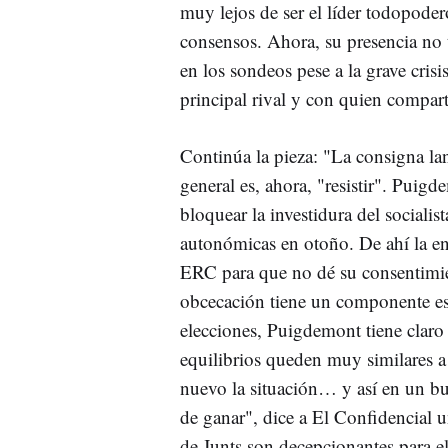
muy lejos de ser el líder todopode
consensos. Ahora, su presencia no t
en los sondeos pese a la grave cris
principal rival y con quien compar
Continúa la pieza: "La consigna l
general es, ahora, "resistir". Puigd
bloquear la investidura del socialis
autonómicas en otoño. De ahí la e
ERC para que no dé su consentimien
obcecación tiene un componente est
elecciones, Puigdemont tiene claro
equilibrios queden muy similares a
nuevo la situación… y así en un b
de ganar", dice a El Confidencial u
de Junts son decepcionantes para e