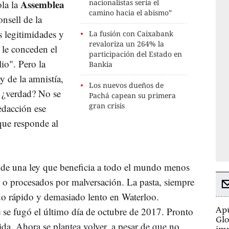
Assemblea
nacionalistas sería el
ola la
camino hacia el abismo”
nsell de la
 legitimidades y
La fusión con Caixabank
revaloriza un 264% la
 le conceden el
participación del Estado en
lio". Pero la
Bankia
y de la amnistía,
Los nuevos dueños de
, ¿verdad? No se
Pachá capean su primera
gran crisis
redacción ese
que responde al
e de una ley que beneficia a todo el mundo menos
 o procesados por malversación. La pasta, siempre
do rápido y demasiado lento en Waterloo.
se fugó el último día de octubre de 2017. Pronto
Apú
Glo
ida. Ahora se plantea volver, a pesar de que no