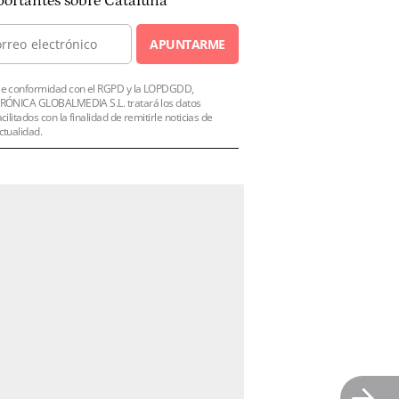
ortantes sobre Cataluña
APUNTARME
e conformidad con el RGPD y la LOPDGDD,
RÓNICA GLOBALMEDIA S.L. tratará los datos
acilitados con la finalidad de remitirle noticias de
ctualidad.