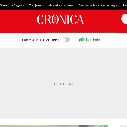
Crimen La Pegaso
Tracjusa
Habla el extranjero
Pueblo de la cerámica negra
Re
Pásate al MODO AHORRO