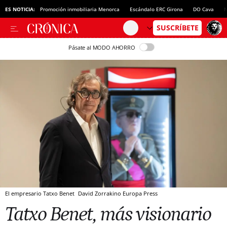
ES NOTICIA:
Promoción inmobiliaria Menorca
Escándalo ERC Girona
DO Cava
N
Pásate al MODO AHORRO
El empresario Tatxo Benet
David Zorrakino
Europa Press
Tatxo Benet, más visionario