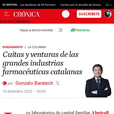
ES NOTICIA:
Los bandazos de AX Partners
Carrera por la alcaldía de Girona
La sec
Leer en Castellano
Pásate al MODO AHORRO
PENSAMIENTO
LA COLUMNA
Cuitas y venturas de las
grandes industrias
farmacéuticas catalanas
Gonzalo Baratech
10 diciembre, 2023
00:00
Almirall
os laboratorios de capital familiar
,