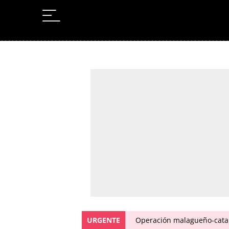
Leer en Castellano
URGENTE
Operación malagueño-catal