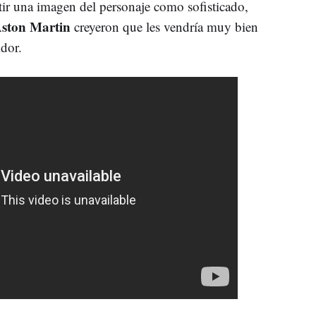
tir una imagen del personaje como sofisticado,
ston Martin
creyeron que les vendría muy bien
dor.