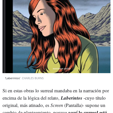
'Laberintos'
CHARLES BURNS
Si en estas obras lo surreal mandaba en la narración por
Laberintos
encima de la lógica del relato,
-cuyo título
original, más atinado, es
Screen
(Pantalla)- supone un
aquí lo surreal está
cambio de planteamiento, porque