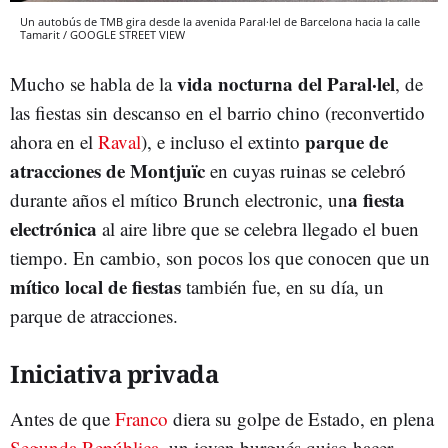
Un autobús de TMB gira desde la avenida Paral·lel de Barcelona hacia la calle
Tamarit / GOOGLE STREET VIEW
vida nocturna del Paral·lel
Mucho se habla de la
, de
las fiestas sin descanso en el barrio chino (reconvertido
parque de
ahora en el
Raval
), e incluso el extinto
atracciones de Montjuïc
en cuyas ruinas se celebró
a fiesta
durante años el mítico Brunch electronic, un
electrónica
al aire libre que se celebra llegado el buen
tiempo. En cambio, son pocos los que conocen que un
mítico local de fiestas
también fue, en su día, un
parque de atracciones.
Iniciativa privada
Antes de que
Franco
diera su golpe de Estado, en plena
Segunda República
, un joven burgués quiso hacer