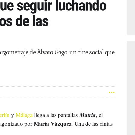
que seguir luchando
os de las
largometraje de Álvaro Gago, un cine social que
Matria
erlín
y
Málaga
llega a las pantallas
, el
María Vázquez
agonizado por
. Una de las cintas