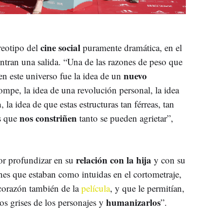
cine social
ereotipo del
puramente dramática, en el
ntran una salida. “Una de las razones de peso que
nuevo
n este universo fue la idea de un
rompe, la idea de una revolución personal, la idea
a
, la idea de que estas estructuras tan férreas, tan
nos constriñen
as que
tanto se pueden agrietar”,
relación con la hija
or profundizar en su
y con su
ones que estaban como intuidas en el cortometraje,
corazón también de la
película
, y que le permitían,
humanizarlos
os grises de los personajes y
”.