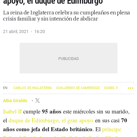
apoyo, el duque de Edimburgo
La reina de Inglaterra celebra su cumpleaños en plena
crisis familiar y sin intención de abdicar
21 abril, 2021
16:20
CARLOS DE INGLATERRA
GUILLERMO DE CAMBRIDGE
ISABEL II
Alba Giraldo
95 años
Isabel II
cumple
este miércoles sin su marido,
70
el
duque de Edimburgo, el gran apoyo
en sus casi
años como jefa del Estado británico
. El
príncipe