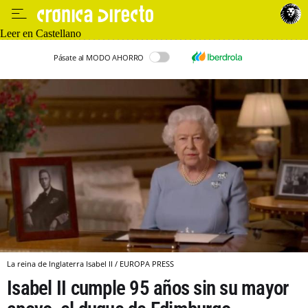
Leer en Castellano
Pásate al MODO AHORRO
La reina de Inglaterra Isabel II / EUROPA PRESS
Isabel II cumple 95 años sin su mayor