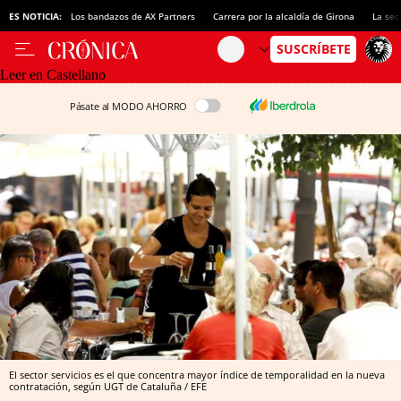
ES NOTICIA:
Los bandazos de AX Partners
Carrera por la alcaldía de Girona
La sec
Leer en Castellano
Pásate al MODO AHORRO
El sector servicios es el que concentra mayor índice de temporalidad en la nueva
contratación, según UGT de Cataluña / EFE