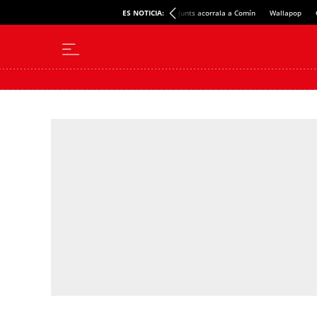
ES NOTICIA:
Junts acorrala a Comín
Wallapop