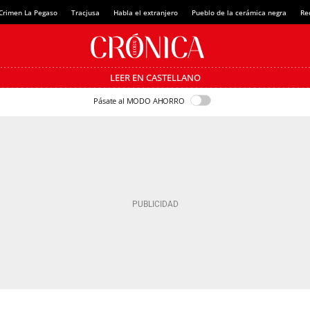
Crimen La Pegaso
Tracjusa
Habla el extranjero
Pueblo de la cerámica negra
Re
LEER EN CASTELLANO
Pásate al MODO AHORRO