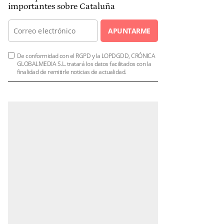
importantes sobre Cataluña
APUNTARME
De conformidad con el RGPD y la LOPDGDD, CRÓNICA
GLOBALMEDIA S.L. tratará los datos facilitados con la
finalidad de remitirle noticias de actualidad.