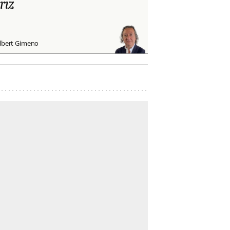
riz
lbert Gimeno