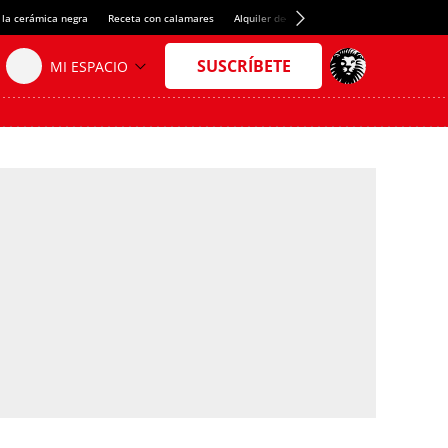
 la cerámica negra
Receta con calamares
Alquiler de habitaciones en España
Créd