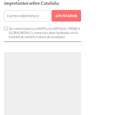
importantes sobre Cataluña
APUNTARME
De conformidad con el RGPD y la LOPDGDD, CRÓNICA
GLOBALMEDIA S.L. tratará los datos facilitados con la
finalidad de remitirle noticias de actualidad.