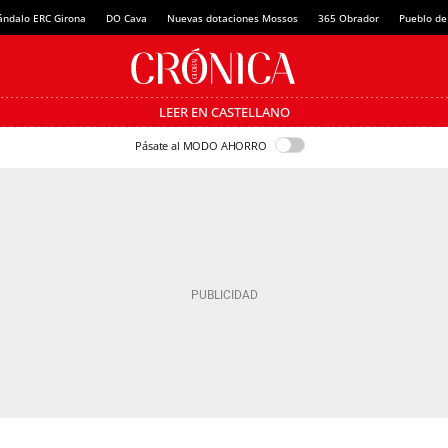
ándalo ERC Girona
DO Cava
Nuevas dotaciones Mossos
365 Obrador
Pueblo de
LEER EN CASTELLANO
Pásate al MODO AHORRO