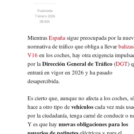
Publicada
7 enero 2026
08:42h
Mientras
España
sigue preocupada por la nuev
normativa de tráfico que obliga a llevar
balizas
V16
en los coches, hay otra exigencia impulsa
Dirección General de Tráfico
por la
(
DGT
) 
entrará en vigor en 2026 y ha pasado
desapercibida.
Es cierto que, aunque no afecta a los coches, sí
vehículos
hace a otro tipo de
cada vez más usa
por la ciudadanía, tenga carné de conducir o n
nuevas obligaciones para los
Y es que hay
usuarios de patinetes
eléctricos y para el