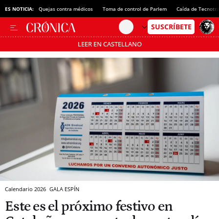
ES NOTICIA:
Quejas contra médicos
Toma de control de Parlem
Caída de Tecnotr
LEER EN CASTELLANO
Pásate al MODO AHORRO
Calendario 2026
GALA ESPÍN
Este es el próximo festivo en