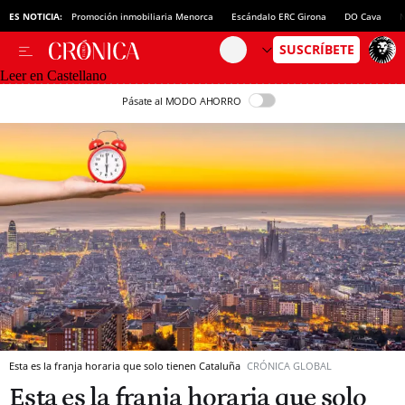
ES NOTICIA:
Promoción inmobiliaria Menorca
Escándalo ERC Girona
DO Cava
N
Leer en Castellano
Pásate al MODO AHORRO
Esta es la franja horaria que solo tienen Cataluña
CRÓNICA GLOBAL
Esta es la franja horaria que solo