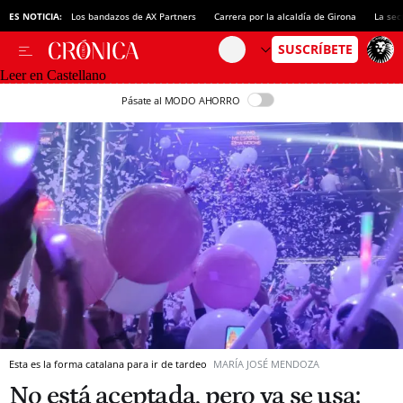
ES NOTICIA:
Los bandazos de AX Partners
Carrera por la alcaldía de Girona
La sec
Leer en Castellano
Pásate al MODO AHORRO
Esta es la forma catalana para ir de tardeo
MARÍA JOSÉ MENDOZA
No está aceptada, pero ya se usa: