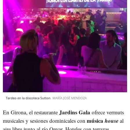
Tardeo en la discoteca Sutton
MARÍA JOSÉ MENDOZA
Jardins Gala
En Girona, el restaurante
ofrece vermuts
música
house
musicales y sesiones dominicales con
al
aire libre junto al río Onyar. Hoteles con terrazas