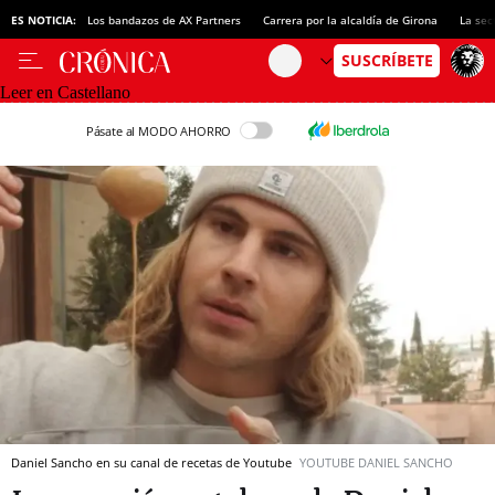
ES NOTICIA:
Los bandazos de AX Partners
Carrera por la alcaldía de Girona
La sec
Leer en Castellano
Pásate al MODO AHORRO
Daniel Sancho en su canal de recetas de Youtube
YOUTUBE DANIEL SANCHO